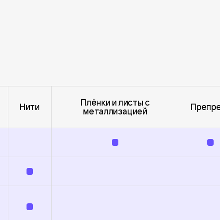
Плёнки и листы с
Нити
Препре
металлизацией