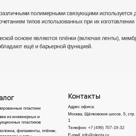
» различными полимерными связующими используется д
очетанием типов использованных при их изготовлении 
ской основе являются плёнки (включая ленты), мембр
 обладают ещё и барьерной функцией.
Контакты
алог
Адрес офиса:
лированные пластики
Москва, Щёлковское шоссе, 5, стр.
вки из инженерных и
1
рукционных пластиков
Телефон:
+7 (499) 707-19-32
волокна, филаменты, плёнки,
E-mail:
info@olenta.ru