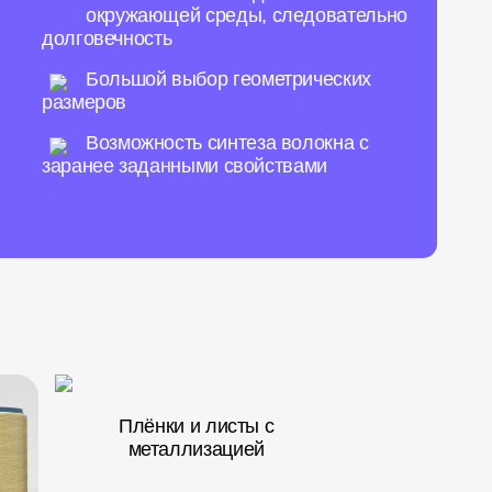
окружающей среды, следовательно
долговечность
Большой выбор геометрических
размеров
Возможность синтеза волокна с
заранее заданными свойствами
Плёнки и листы с
металлизацией