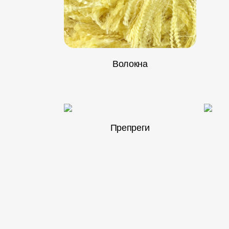
Волокна
Препреги