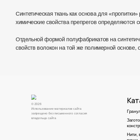
Синтетическая ткань как основа для «пропитки
химические свойства препрегов определяются с
Отдельной формой полуфабрикатов на синтетиче
свойств волокон на той же полимерной основе,
Кат
© 2026
Использование материалов сайта
Грану
запрещено без письменного согласия
владельца сайта
Загото
конст
Нити, 